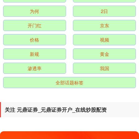
为何
2日
开门红
京东
北证50
1134.24
+11.37
+1.01%
价格
视频
新规
黄金
渗透率
我国
全部话题标签
创业板指
3563.12
+47.56
+1.35%
关注 元鼎证券_元鼎证券开户_在线炒股配资