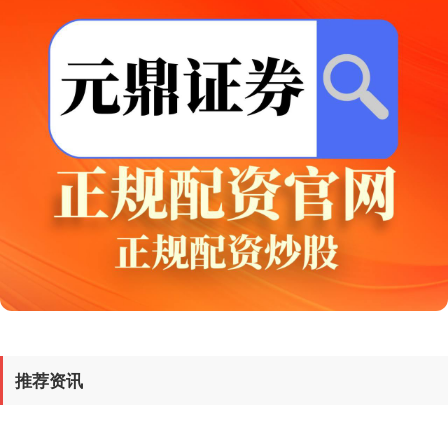
基金指数
7242.10
+12.30
+0.17%
国债指数
229.69
+0.10
+0.04%
推荐资讯